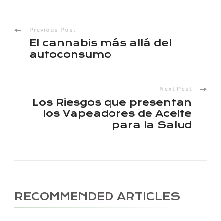
Post
Previous Post
El cannabis más allá del
Navigation
autoconsumo
Next Post
Los Riesgos que presentan
los Vapeadores de Aceite
para la Salud
RECOMMENDED ARTICLES