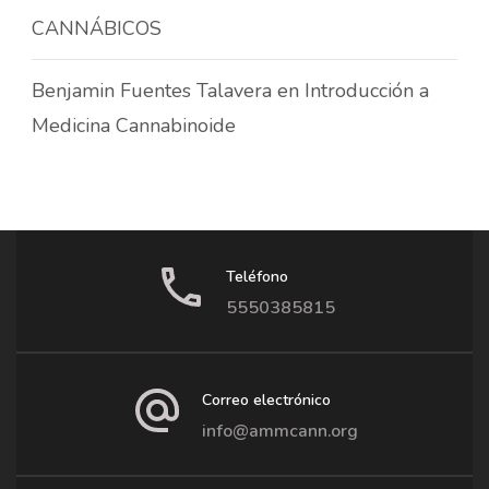
CANNÁBICOS
Benjamin Fuentes Talavera
en
Introducción a
Medicina Cannabinoide
Teléfono
5550385815
Correo electrónico
info@ammcann.org