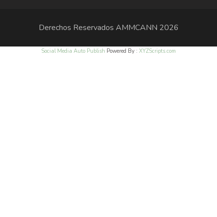
Derechos Reservados
AMMCANN
2026
Social Media Auto Publish
Powered By :
XYZScripts.com