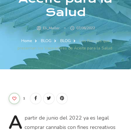
Salud
Eli_Muller
07/06/2022
Home
BLOG
BLOG
Los Riesgos que
presentan los Vapeadores de Aceite para la Salud
1
A
partir de junio del 2022 ya es legal
comprar cannabis con fines recreativos