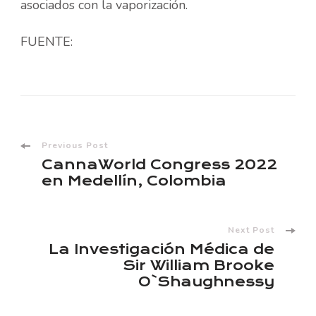
asociados con la vaporización.
FUENTE:
Post
Previous Post
CannaWorld Congress 2022
Navigation
en Medellín, Colombia
Next Post
La Investigación Médica de
Sir William Brooke
O`Shaughnessy