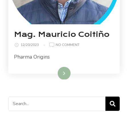
Mag. Mauricio Coitiño
ON
12/20/2023
NO COMMENT
MAG.
Pharma Origins
MAURICIO
COITIÑO
Read More
Search
for: