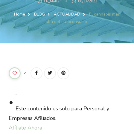
Eli_Muller
06/14/2022
Home
BLOG
ACTUALIDAD
El cannabis más
allá del autoconsumo
2
.
..
Este contenido es solo para Personal y
Empresas Afiliados.
Afíliate Ahora