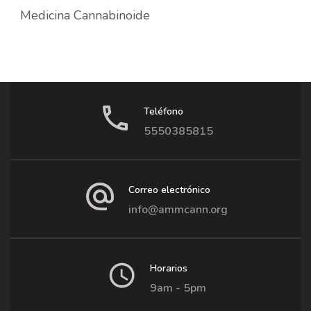
Medicina Cannabinoide
Teléfono
5550385815
Correo electrónico
info@ammcann.org
Horarios
9am - 5pm