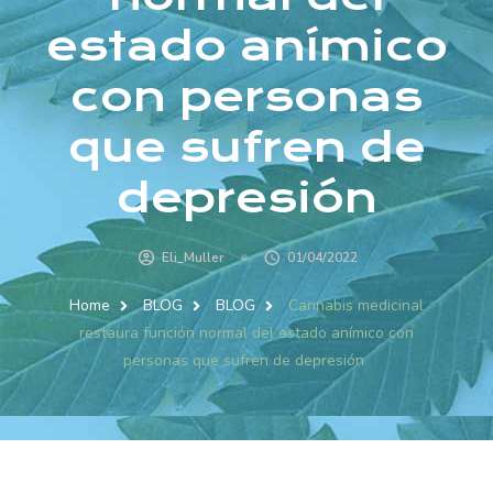
estado anímico
con personas
que sufren de
depresión
Eli_Muller
01/04/2022
Home
BLOG
BLOG
Cannabis medicinal
restaura función normal del estado anímico con
personas que sufren de depresión