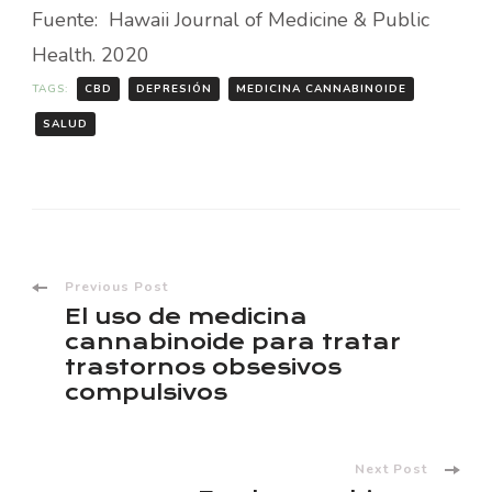
Fuente: Hawaii Journal of Medicine & Public
Health. 2020
TAGS:
CBD
DEPRESIÓN
MEDICINA CANNABINOIDE
SALUD
Post
Previous Post
El uso de medicina
Navigation
cannabinoide para tratar
trastornos obsesivos
compulsivos
Next Post