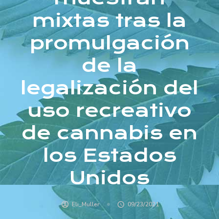
mixtas tras la
promulgación
de la
legalización del
uso recreativo
de cannabis en
los Estados
Unidos
Eli_Muller
09/23/2021