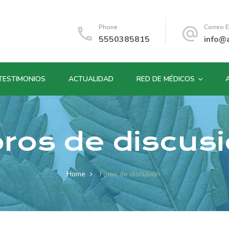
Phone
Correo E
5550385815
info@
TESTIMONIOS
ACTUALIDAD
RED DE MÉDICOS
ros de discus
Home
Foros de discusión