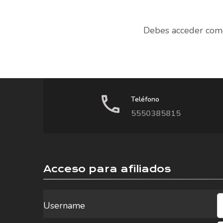
Debes acceder como
Teléfono
5550385815
Acceso para afiliados
Username