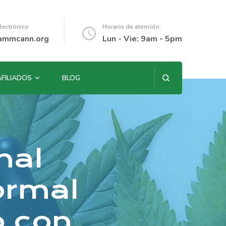
lectrónico
Horario de atención
ammcann.org
Lun - Vie: 9am - 5pm
AFILIADOS
BLOG
nal
ormal
o con