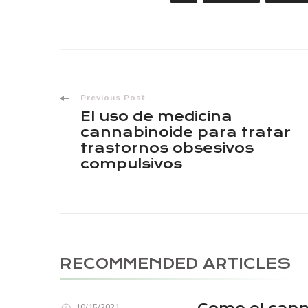
Post
Previous Post
El uso de medicina
Navigation
cannabinoide para tratar
trastornos obsesivos
compulsivos
RECOMMENDED ARTICLES
10/15/2021