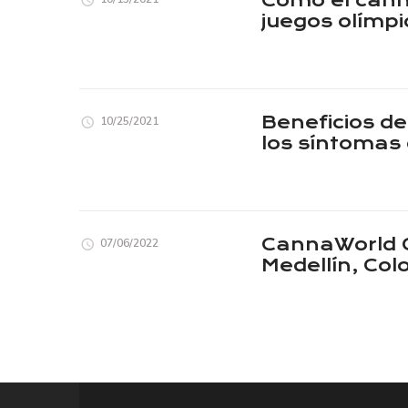
Como el cann
juegos olímpi
Beneficios de
10/25/2021
los síntomas
CannaWorld 
07/06/2022
Medellín, Co