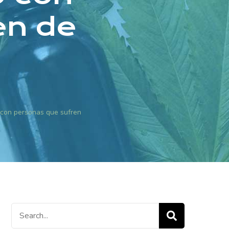
en de
 con personas que sufren
Search
for: