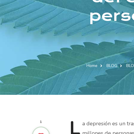
pers
Home
BLOG
BL
L
1
a
depresión es un tr
millones de personas