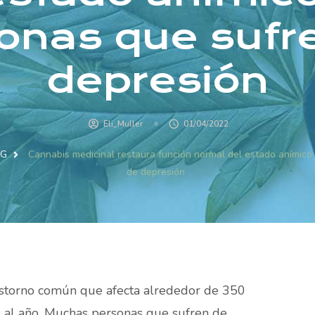
onas que sufr
depresión
Eli_Muller
01/04/2022
OG
Cannabis medicinal restaura función normal del estado anímico
de depresión
astorno común que afecta alrededor de 350
 al año. Muchas personas que sufren de