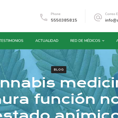
Phone
Correo E
5550385815
info@
TESTIMONIOS
ACTUALIDAD
RED DE MÉDICOS
BLOG
nnabis medici
aura función n
estado anímic