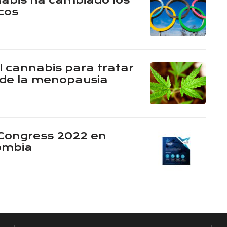
abis ha cambiado los
cos
l cannabis para tratar
 de la menopausia
Congress 2022 en
lombia