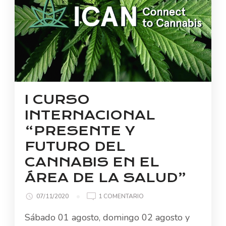
I CURSO
INTERNACIONAL
“PRESENTE Y
FUTURO DEL
CANNABIS EN EL
ÁREA DE LA SALUD”
EN
07/11/2020
1 COMENTARIO
I
Sábado 01 agosto, domingo 02 agosto y
CURSO