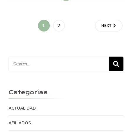
Navegación
PAGE
PAGE
1
2
NEXT
de
entradas
Search
for:
Categorías
ACTUALIDAD
AFILIADOS