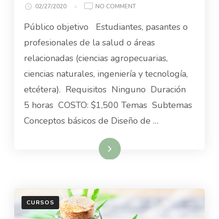
ON
02/27/2020
NO COMMENT
ELABORACIÓN
Público objetivo Estudiantes, pasantes o
DE
PROTOCOLOS
profesionales de la salud o áreas
DE
relacionadas (ciencias agropecuarias,
INVESTIGACIÓN
EN
ciencias naturales, ingeniería y tecnología,
MEDICINA
etcétera). Requisitos Ninguno Duración
CANNABINOIDE
5 horas COSTO: $1,500 Temas Subtemas
Conceptos básicos de Diseño de …
Read More
CURSOS