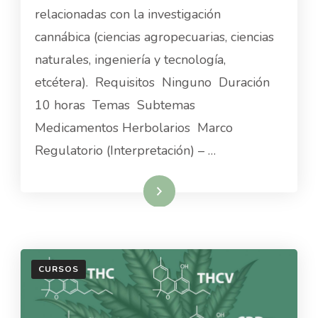
relacionadas con la investigación
REGISTRO
DE
cannábica (ciencias agropecuarias, ciencias
MEDICAMENTOS
naturales, ingeniería y tecnología,
CANNÁBICOS
etcétera). Requisitos Ninguno Duración
10 horas Temas Subtemas
Medicamentos Herbolarios Marco
Regulatorio (Interpretación) – …
Read More
CURSOS