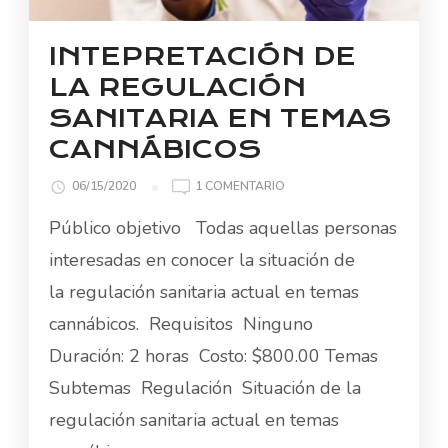
INTEPRETACIÓN DE
LA REGULACIÓN
SANITARIA EN TEMAS
CANNÁBICOS
EN
06/15/2020
1 COMENTARIO
INTEPRETACIÓN
Público objetivo Todas aquellas personas
DE
LA
interesadas en conocer la situación de
REGULACIÓN
la regulación sanitaria actual en temas
SANITARIA
EN
cannábicos. Requisitos Ninguno
TEMAS
Duración: 2 horas Costo: $800.00 Temas
CANNÁBICOS
Subtemas Regulación Situación de la
regulación sanitaria actual en temas