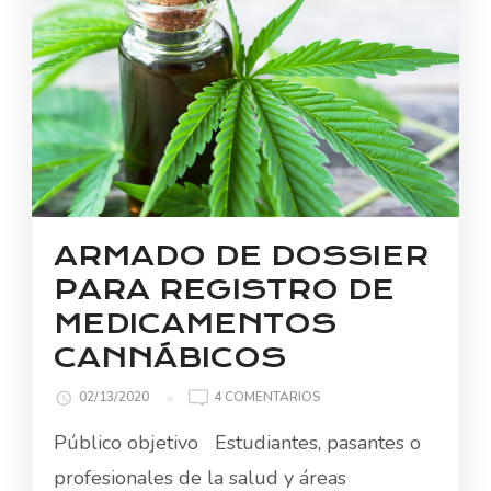
ARMADO DE DOSSIER
PARA REGISTRO DE
MEDICAMENTOS
CANNÁBICOS
EN
02/13/2020
4 COMENTARIOS
ARMADO
Público objetivo Estudiantes, pasantes o
DE
DOSSIER
profesionales de la salud y áreas
PARA