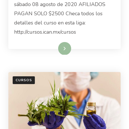
INTERNACIONAL
sábado 08 agosto de 2020 AFILIADOS
“PRESENTE
PAGAN SOLO $2500 Checa todos los
Y
FUTURO
detalles del curso en esta liga:
DEL
http://cursos.ican.mx/cursos
CANNABIS
EN
EL
Read More
ÁREA
DE
LA
SALUD”
CURSOS