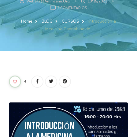
Website@ammcann.org
10/15/2021
2 COMENTARIOS
Home
BLOG
CURSOS
Introducción a
Medicina Cannabinoide
4