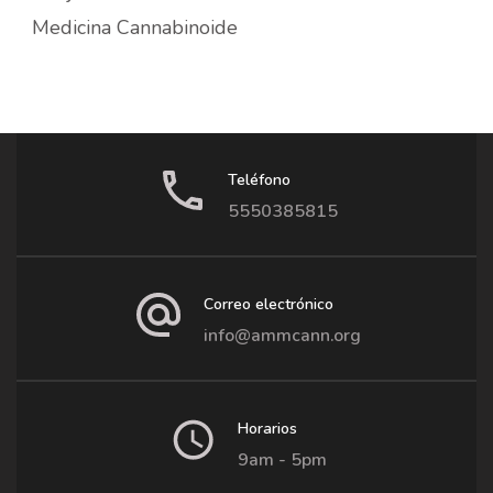
Medicina Cannabinoide
Teléfono
5550385815
Correo electrónico
info@ammcann.org
Horarios
9am - 5pm