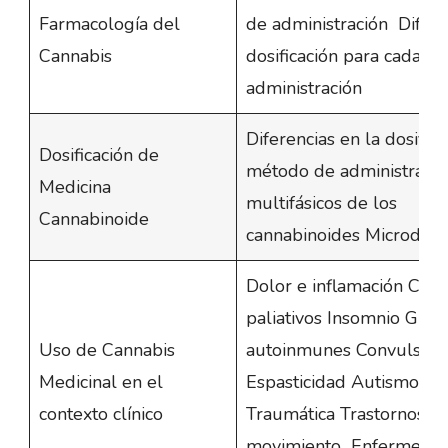
Farmacología del
de administración Difere
Cannabis
dosificación para cada m
administración
Diferencias en la dosific
Dosificación de
método de administració
Medicina
multifásicos de los
Cannabinoide
cannabinoides Microdósi
Dolor e inflamación Cánc
paliativos Insomnio Gla
Uso de Cannabis
autoinmunes Convulsion
Medicinal en el
Espasticidad Autismo Enc
contexto clínico
Traumática Trastornos d
movimiento Enfermeda