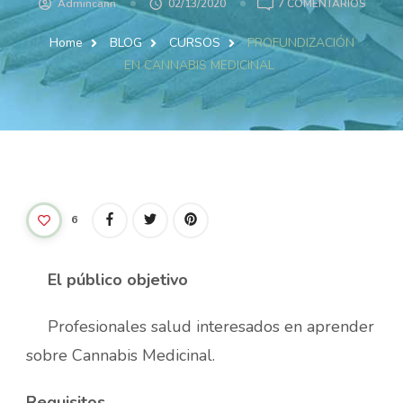
EN
Admincann
02/13/2020
7 COMENTARIOS
PROFU
EN
Home
BLOG
CURSOS
PROFUNDIZACIÓN
CANNA
EN CANNABIS MEDICINAL
MEDIC
6
El público objetivo
Profesionales salud interesados en aprender
sobre Cannabis Medicinal.
Requisitos