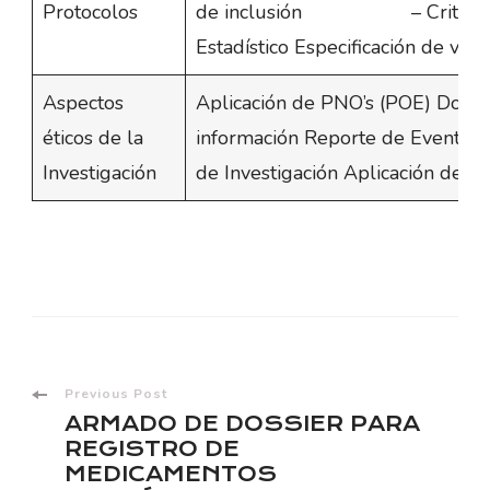
Protocolos
de inclusión – Criterios 
Estadístico Especificación de var
Aspectos
Aplicación de PNO’s (POE) Docum
éticos de la
información Reporte de Eventos 
Investigación
de Investigación Aplicación del 
Post
Previous Post
ARMADO DE DOSSIER PARA
Navigation
REGISTRO DE
MEDICAMENTOS