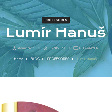
PROFESORES
Lumír Hanuš
ON
Admincann
12/20/2023
NO COMMENT
LUMÍR
HANUŠ
Home
BLOG
PROFESORES
Lumír Hanuš