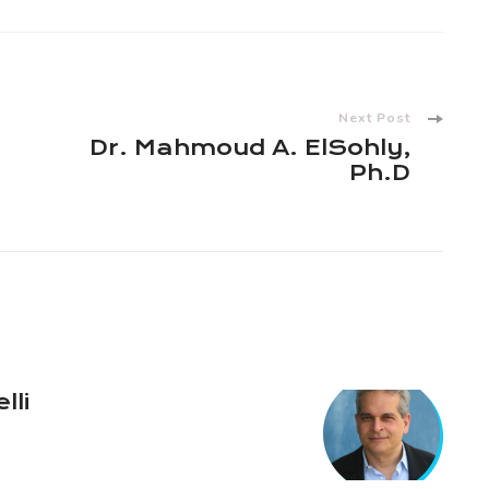
Next Post
Dr. Mahmoud A. ElSohly,
Ph.D
lli