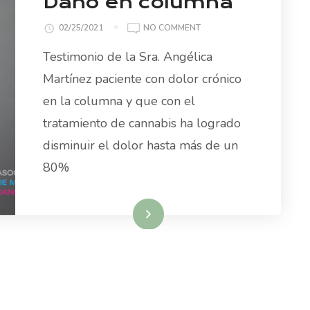
Daño en columna
ON
02/25/2021
NO COMMENT
DAÑO
Testimonio de la Sra. Angélica
EN
COLUMNA
Martínez paciente con dolor crónico
en la columna y que con el
tratamiento de cannabis ha logrado
disminuir el dolor hasta más de un
80%
Read More