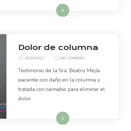
Read More
Dolor de columna
ON
02/25/2021
NO COMMENT
DOLOR
Testimonio de la Sra. Beatriz Mejía
DE
COLUMNA
paciente con daño en la columna y
tratada con cannabis para eliminar el
dolor
Read More