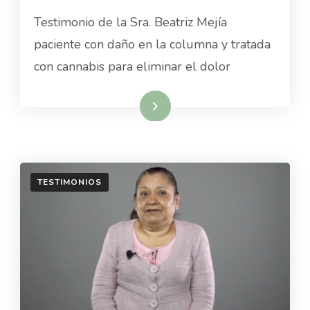
DOLOR
Testimonio de la Sra. Beatriz Mejía
DE
COLUMNA
paciente con daño en la columna y tratada
con cannabis para eliminar el dolor
Read More
TESTIMONIOS