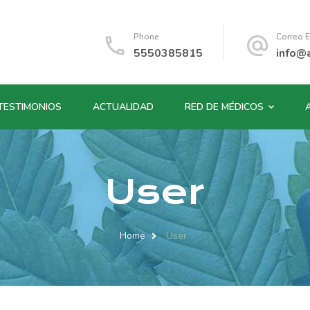
Phone
Correo E
5550385815
info@
TESTIMONIOS
ACTUALIDAD
RED DE MÉDICOS
User
Home
User