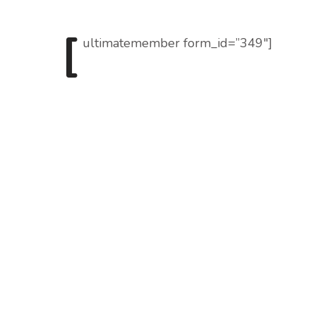
[
ultimatemember
form_id=”349″]