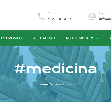
Phone
Correo E
5550385815
info@
TESTIMONIOS
ACTUALIDAD
RED DE MÉDICOS
#medicina
Home
#medicina