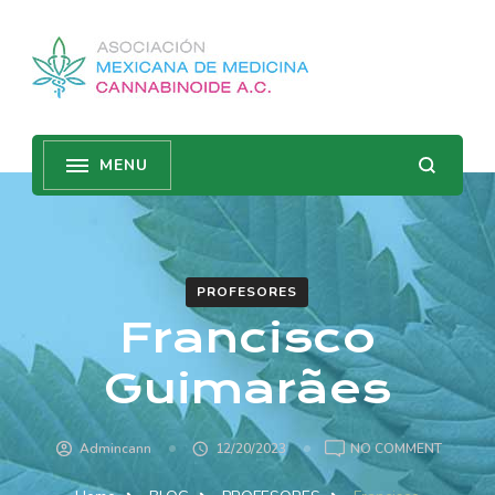
PROFESORES
Francisco
Guimarães
ON
Admincann
12/20/2023
NO COMMENT
FRANCI
GUIMAR