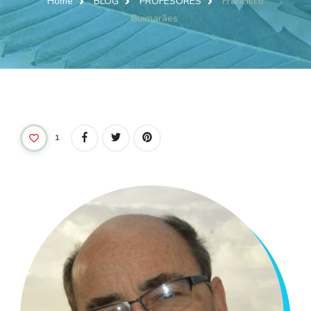
Home
BLOG
PROFESORES
Francisco
Guimarães
1