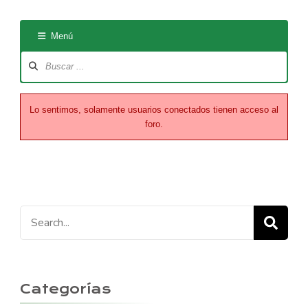
Menú
Navegación
del
Foro
Lo sentimos, solamente usuarios conectados tienen acceso al
foro.
Search
for:
Categorías