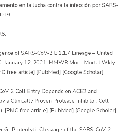
amento en la lucha contra la infección por SARS-
ID19.
S:
ergence of SARS-CoV-2 B.1.1.7 Lineage – United
20-January 12, 2021. MMWR Morb Mortal Wkly
C free article] [PubMed] [Google Scholar]
-CoV-2 Cell Entry Depends on ACE2 and
a Clinically Proven Protease Inhibitor. Cell
. [PMC free article] [PubMed] [Google Scholar]
aker G., Proteolytic Cleavage of the SARS-CoV-2