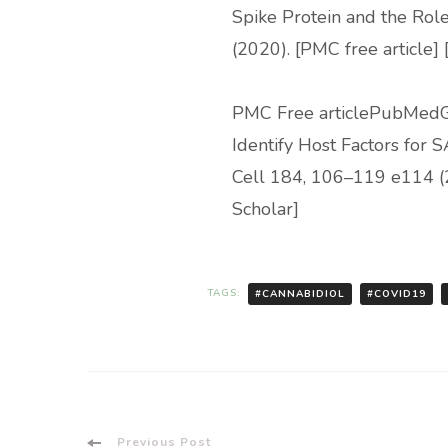
Spike Protein and the Rol
(2020). [PMC free article
PMC Free articlePubMedGo
Identify Host Factors fo
Cell 184, 106–119 e114 (
Scholar]
TAGS:
#CANNABIDIOL
#COVID19
Previous Post