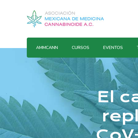
AMMCANN
CURSOS
EVENTOS
El c
rep
CoV