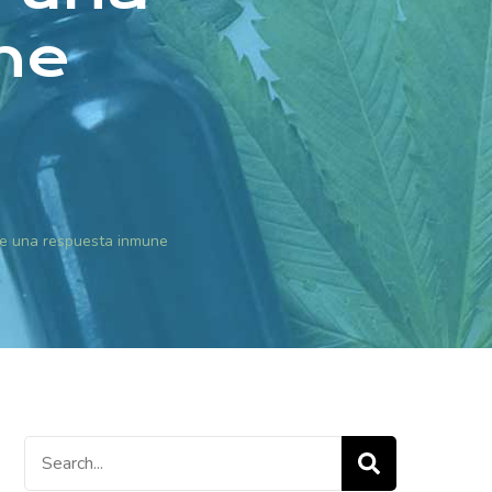
ne
ve una respuesta inmune
Search
for: