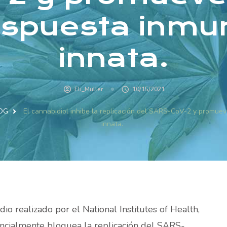
espuesta inmu
innata.
Eli_Muller
10/15/2021
OG
El cannabidiol inhibe la replicación del SARS-CoV-2 y promue
innata.
io realizado por el National Institutes of Health,
ncialmente bloquea la replicación del SARS-