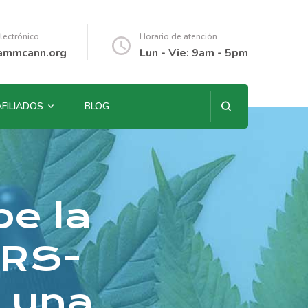
lectrónico
Horario de atención
ammcann.org
Lun - Vie: 9am - 5pm
AFILIADOS
BLOG
be la
ARS-
 una