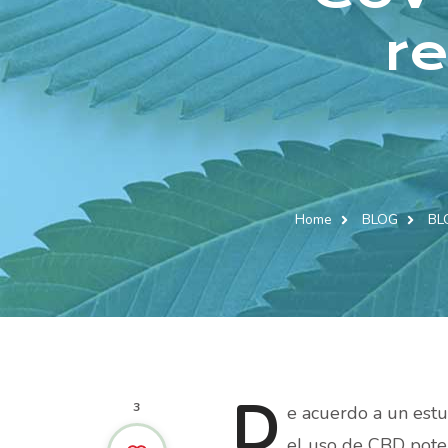
r
Home
BLOG
BL
D
3
e
acuerdo a un estud
el uso de CBD pote