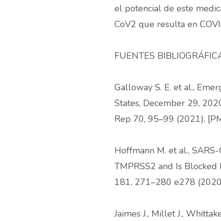
el potencial de este medic
CoV2 que resulta en COV
FUENTES BIBLIOGRÁFICA
Galloway S. E. et al., Em
States, December 29, 20
Rep 70, 95–99 (2021). [PM
Hoffmann M. et al., SARS
TMPRSS2 and Is Blocked by 
181, 271–280 e278 (2020)
Jaimes J., Millet J., Whitt