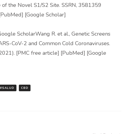
e of the Novel S1/S2 Site. SSRN, 3581359
] [PubMed] [Google Scholar]
ogle ScholarWang R. et al., Genetic Screens
r SARS-CoV-2 and Common Cold Coronaviruses.
2021). [PMC free article] [PubMed] [Google
#SALUD
CBD