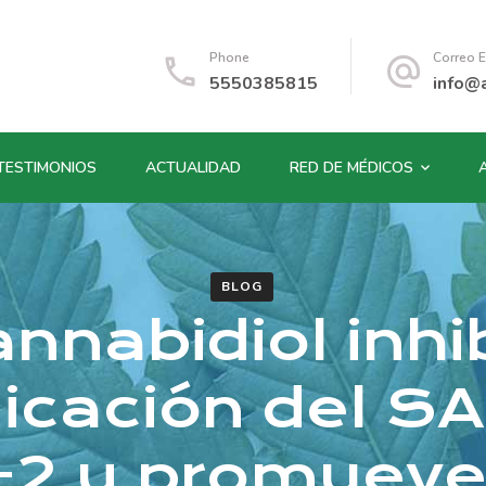
Phone
Correo E
5550385815
info@
TESTIMONIOS
ACTUALIDAD
RED DE MÉDICOS
BLOG
annabidiol inhi
licación del S
-2 y promueve