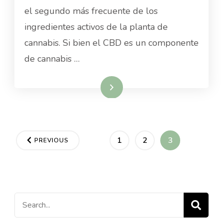
el segundo más frecuente de los
ingredientes activos de la planta de
cannabis. Si bien el CBD es un componente
de cannabis …
Read More
Navegación
PAGE
PAGE
PAGE
1
2
3
PREVIOUS
de
entradas
Search
for: