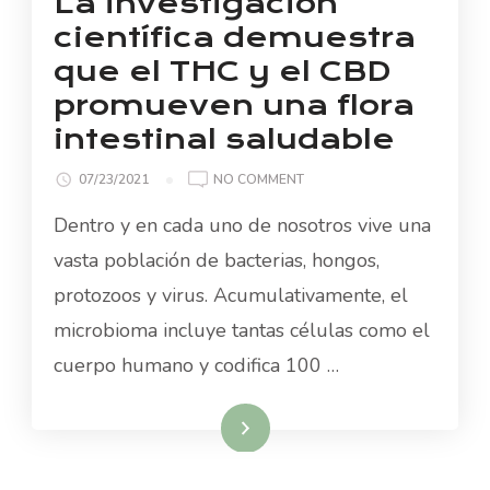
La investigación
científica demuestra
que el THC y el CBD
promueven una flora
intestinal saludable
ON
07/23/2021
NO COMMENT
LA
Dentro y en cada uno de nosotros vive una
INVESTIGACIÓN
CIENTÍFICA
vasta población de bacterias, hongos,
DEMUESTRA
protozoos y virus. Acumulativamente, el
QUE
EL
microbioma incluye tantas células como el
THC
cuerpo humano y codifica 100 …
Y
EL
CBD
Read More
PROMUEVEN
UNA
FLORA