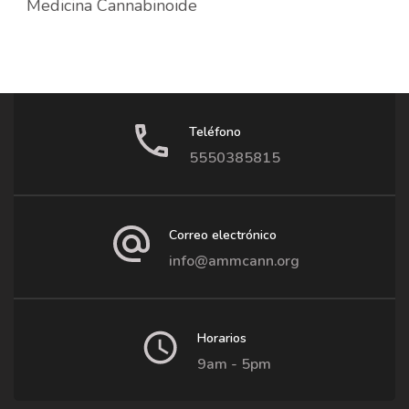
Medicina Cannabinoide
Teléfono
5550385815
Correo electrónico
info@ammcann.org
Horarios
9am - 5pm