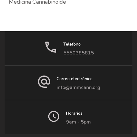
Medicina Cannabinoide
Teléfono
5550385815
Correo electrónico
info@ammcann.org
Horarios
9am - 5pm