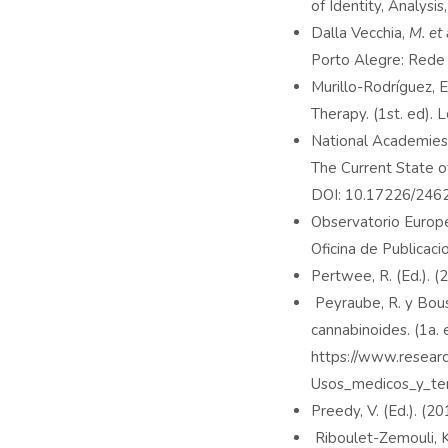
of Identity, Analysi
Dalla Vecchia,
M. et 
Porto Alegre: Red
Murillo-Rodríguez, E
Therapy. (1st. ed). 
National Academies 
The Current State 
DOI: 10.17226/246
Observatorio Europ
Oficina de Publicac
Pertwee, R. (Ed.). (
Peyraube, R. y Bous
cannabinoides. (1a. 
https://www.resear
Usos_medicos_y_ter
Preedy, V. (Ed.). (2
Riboulet-Zemouli, K.