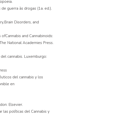
copoeia.
de guerra às drogas (1a. ed.).
ry,Brain Disorders, and
s ofCannabis and Cannabinoids:
The National Academies Press.
 del cannabis. Luxemburgo:
ress
uticos del cannabis y los
onible en
don: Elsevier.
 las políticas del Cannabis y