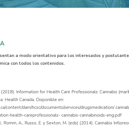
CA
esentan a modo orientativo para los interesados y postulant
mica con todos los contenidos.
. (2018). Information for Health Care Professionals: Cannabis (mar
a: Health Canada. Disponible en:
ca/content/dam/hcsc/documents/services/drugsmedication/ cannab
mation-health-careprofessionals- cannabis-cannabinoids-eng.pdf
M., Romm, A., Russo, E. y Sexton, M. (eds) (2014). Cannabis Inflor