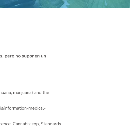
es, pero no suponen un
Ihuana, marijuana) and the
is/information-medical-
escence, Cannabis spp, Standards