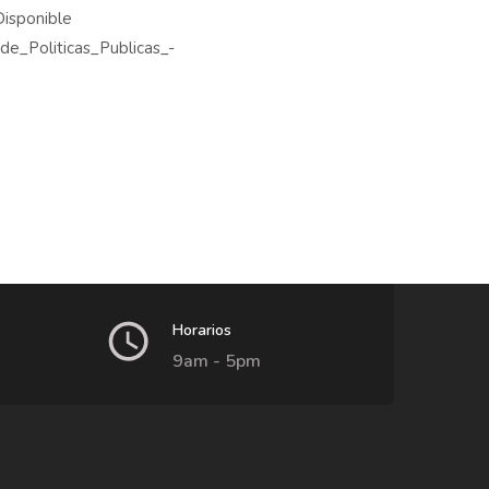
Disponible
e_Politicas_Publicas_-
Horarios
9am - 5pm