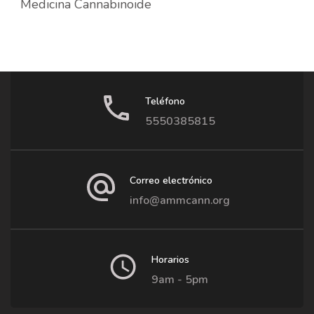
Medicina Cannabinoide
Teléfono
5550385815
Correo electrónico
info@ammcann.org
Horarios
9am - 5pm